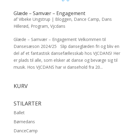
Glæde – Samvær – Engagement
af
Vibeke Ungstrup
|
Bloggen
,
Dance Camp
,
Dans
Hillerød
,
Program
,
Vjcdans
Glæde – Samvær – Engagement Velkommen til
Dansesæson 2024/25 Slip danseglæden fri og bliv en
del af et fantastisk dansefællesskab hos VJCDANS! Her
er plads til alle, som elsker at danse og bevæge sig til
musik. Hos VJCDANS har vi dansehold fra 20...
KURV
STILARTER
Ballet
Børnedans
DanceCamp