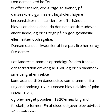
Den danses ved hoffet,
til officersballer, ved øvrige selskaber, på
danseskoler, gymnasier, højskoler, højere
læreanstalter m.fl. Lanciers er efterhånden
blevet en dansk dans, da den næsten ikke udøves i
andre lande, og er et tegn på en god gymnasial
eller militær opdragelse.
Dansen danses i kvadriller af fire par, fire herrer og
fire damer.
Les lanciers stammer oprindeligt fra den franske
dansetradition omkring år 1800 og er en sammen-
smeltning af en række
kontradanse til én dansesuite, som stammer fra
England omkring 1817. Dansen blev udviklet af John
Duval i 1817,
og blev meget populær i 1820’ernes England i
forskellige former. En af disse udgaver blev udviklet
af Joseph Hart,