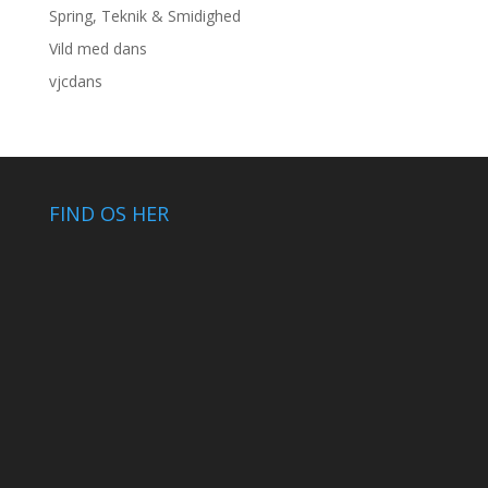
Spring, Teknik & Smidighed
Vild med dans
vjcdans
FIND OS HER