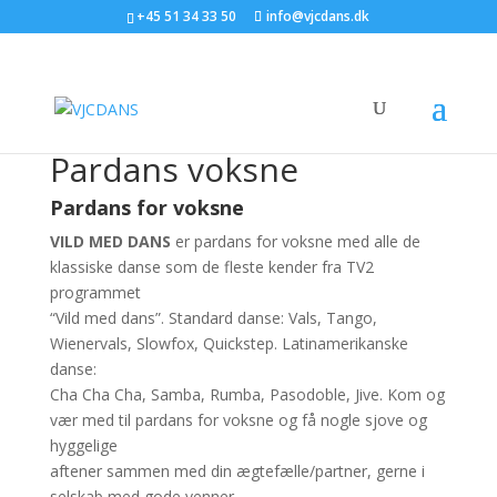
+45 51 34 33 50
info@vjcdans.dk
Pardans voksne
Pardans for voksne
VILD MED DANS
er pardans for voksne med alle de
klassiske danse som de fleste kender fra TV2
programmet
“Vild med dans”. Standard danse: Vals, Tango,
Wienervals, Slowfox, Quickstep. Latinamerikanske
danse:
Cha Cha Cha, Samba, Rumba, Pasodoble, Jive. Kom og
vær med til pardans for voksne og få nogle sjove og
hyggelige
aftener sammen med din ægtefælle/partner, gerne i
selskab med gode venner.