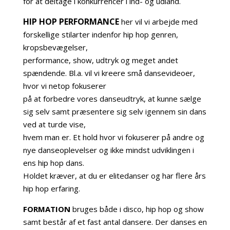
for at deltage i konkurrencer i ind- og udland.
HIP HOP PERFORMANCE
her vil vi arbejde med
forskellige stilarter indenfor hip hop genren,
kropsbevægelser,
performance, show, udtryk og meget andet
spændende. Bl.a. vil vi kreere små dansevideoer,
hvor vi netop fokuserer
på at forbedre vores danseudtryk, at kunne sælge
sig selv samt præsentere sig selv igennem sin dans
ved at turde vise,
hvem man er. Et hold hvor vi fokuserer på andre og
nye danseoplevelser og ikke mindst udviklingen i
ens hip hop dans.
Holdet kræver, at du er elitedanser og har flere års
hip hop erfaring.
FORMATION
bruges både i disco, hip hop og show
samt består af et fast antal dansere. Der danses en