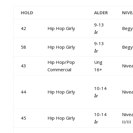
HOLD
ALDER
NIV
9-13
42
Hip Hop Girly
Begy
år
9-13
58
Hip Hop Girly
Begy
år
Hip Hop/Pop
Ung
43
Nivea
Commercial
16+
10-14
44
Hip Hop Girly
Nivea
år
10-14
Nive
45
Hip Hop Girly
år
II/III