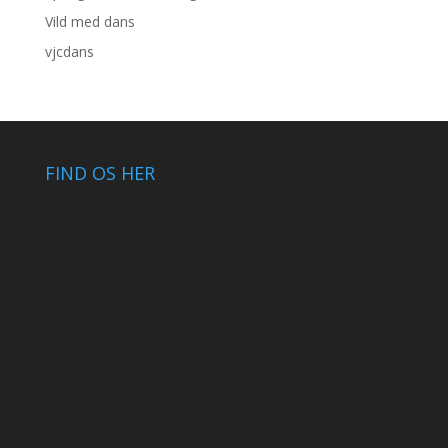
Vild med dans
vjcdans
FIND OS HER