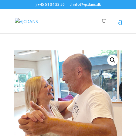
+45 51 34 33 50
info@vjcdans.dk