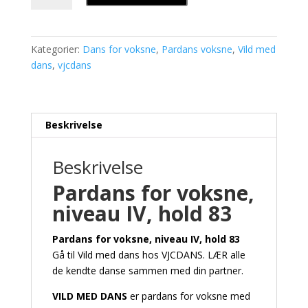
voksne,
niveau
IV,
Kategorier:
Dans for voksne
,
Pardans voksne
,
Vild med
hold
dans
,
vjcdans
83
antal
Beskrivelse
Beskrivelse
Pardans for voksne,
niveau IV, hold 83
Pardans for voksne, niveau IV, hold 83
Gå til Vild med dans hos VJCDANS. LÆR alle
de kendte danse sammen med din partner.
VILD MED DANS
er pardans for voksne med