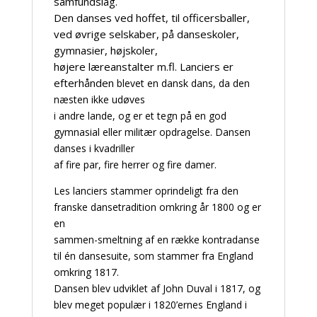
samfundslag.
Den danses ved hoffet,
til officersballer,
ved øvrige selskaber, på danseskoler,
gymnasier, højskoler,
højere læreanstalter m.fl. Lanciers er
efterhånden
blevet en dansk dans, da den
næsten ikke udøves
i andre lande, og er et tegn på en god
gymnasial eller militær opdragelse. Dansen
danses i kvadriller
af fire par, fire herrer og fire damer.
Les lanciers stammer oprindeligt fra den
franske dansetradition omkring år 1800 og er
en
sammen-smeltning af en række kontradanse
til én dansesuite, som stammer fra England
omkring 1817.
Dansen blev udviklet af John Duval i 1817, og
blev meget populær i 1820’ernes England i