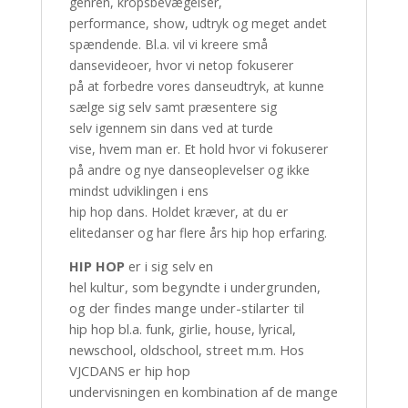
genren, kropsbevægelser,
performance, show, udtryk og meget andet
spændende. Bl.a. vil vi kreere små
dansevideoer, hvor vi netop fokuserer
på at forbedre vores danseudtryk, at kunne
sælge sig selv samt præsentere sig
selv igennem sin dans ved at turde
vise, hvem man er. Et hold hvor vi fokuserer
på andre og nye danseoplevelser og ikke
mindst udviklingen i ens
hip hop dans. Holdet kræver, at du er
elitedanser og har flere års hip hop erfaring.
HIP HOP
er i sig selv en
hel kultur, som begyndte i undergrunden,
og der findes mange under-stilarter til
hip hop bl.a. funk, girlie, house, lyrical,
newschool, oldschool, street m.m. Hos
VJCDANS er hip hop
undervisningen en kombination af de mange