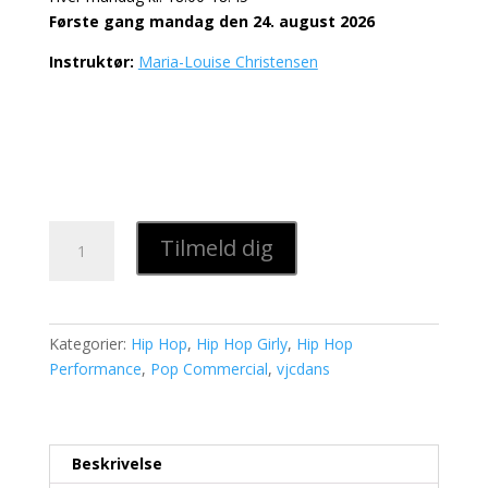
Første gang mandag den 24. august 2026
Instruktør:
Maria-Louise Christensen
Dans
Tilmeld dig
dig
glad,
Voksne
+30
Kategorier:
Hip Hop
,
Hip Hop Girly
,
Hip Hop
år,
Performance
,
Pop Commercial
,
vjcdans
hold
92
antal
Beskrivelse