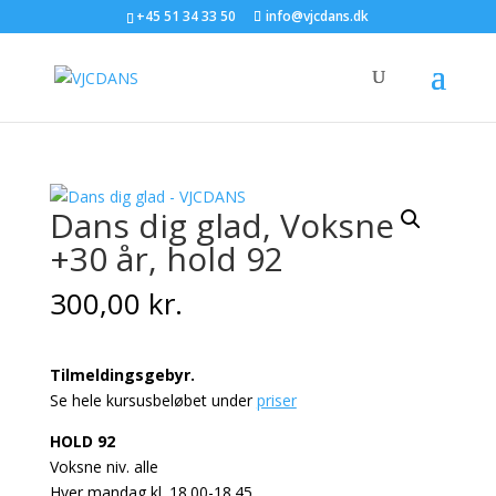
+45 51 34 33 50
info@vjcdans.dk
Dans dig glad, Voksne
+30 år, hold 92
300,00
kr.
Tilmeldingsgebyr.
Se hele kursusbeløbet under
priser
HOLD 92
Voksne niv. alle
Hver mandag kl. 18.00-18.45