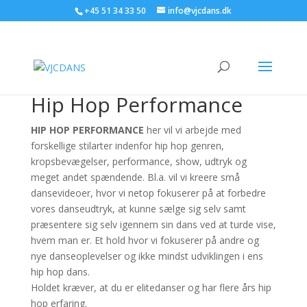
+45 51 34 33 50
info@vjcdans.dk
Hip Hop Performance
HIP HOP PERFORMANCE
her vil vi arbejde med
forskellige stilarter indenfor hip hop genren,
kropsbevægelser, performance, show, udtryk og
meget andet spændende. Bl.a. vil vi kreere små
dansevideoer, hvor vi netop fokuserer på at forbedre
vores danseudtryk, at kunne sælge sig selv samt
præsentere sig selv igennem sin dans ved at turde vise,
hvem man er. Et hold hvor vi fokuserer på andre og
nye danseoplevelser og ikke mindst udviklingen i ens
hip hop dans.
Holdet kræver, at du er elitedanser og har flere års hip
hop erfaring.