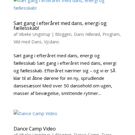
Sæt gang i efteråret med dans, energi og
fællesskab!
af
Vibeke Ungstrup
|
Bloggen
,
Dans Hillerød
,
Program
,
Vild med Dans
,
Vjcdans
Sæt gang i efteråret med dans, energi og
fællesskab Sæt gang i efteråret med dans, energi
og fællesskab. Efteråret nærmer sig – og vi er SÅ
klar til at åbne dørene for en ny, sprudlende
dansesæson! Med over 50 dansehold om ugen,
masser af bevægelse, smittende rytmer...
Dance Camp Video
af
Vibeke Ungstrup
|
Bloggen
,
Dance Camp
,
Dans