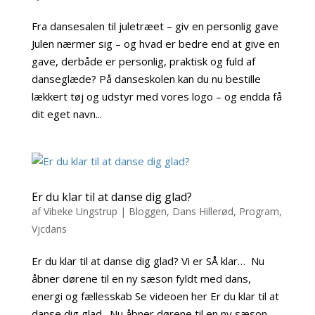
Fra dansesalen til juletræet – giv en personlig gave
Julen nærmer sig – og hvad er bedre end at give en
gave, derbåde er personlig, praktisk og fuld af
danseglæde? På danseskolen kan du nu bestille
lækkert tøj og udstyr med vores logo – og endda få
dit eget navn...
Er du klar til at danse dig glad?
af
Vibeke Ungstrup
|
Bloggen
,
Dans Hillerød
,
Program
,
Vjcdans
Er du klar til at danse dig glad? Vi er SÅ klar… Nu
åbner dørene til en ny sæson fyldt med dans,
energi og fællesskab Se videoen her Er du klar til at
danse dig glad…Nu åbner dørene til en ny sæson