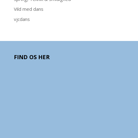
Vild med dans
vjcdans
FIND OS HER