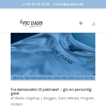
+45 51 34 33 50
info@vjcdans.dk
Fra dansesalen til juletræet – giv en personlig
gave
af
Vibeke Ungstrup
|
Bloggen
,
Dans Hillerød
,
Program
,
Vjcdans