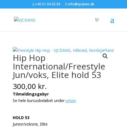
+45 51 34 33 50
info@vjcdans.dk
Hip Hop
International/Freestyle
Jun/voks, Elite hold 53
300,00
kr.
Tilmeldingsgebyr
Se hele kursusbeløbet under
priser
HOLD 53
Junior/voksne, Elite