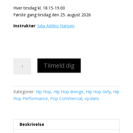
Hver tirsdag kl. 18.15-19.00
Første gang tirsdag den 25. august 2026
Instruktør
:
Julia Addeo Hansen
Hip
Tilmeld dig
Hop
International/Freestyle
Jun/voks,
Elite
Kategorier:
Hip Hop
,
Hip Hop drenge
,
Hip Hop Girly
,
Hip
hold
Hop Performance
,
Pop Commercial
,
vjcdans
53
antal
Beskrivelse