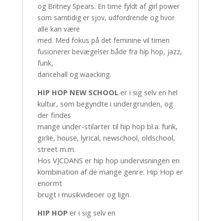
og Britney Spears. En time fyldt af girl power
som samtidig er sjov, udfordrende og hvor
alle kan være
med. Med fokus på det feminine vil timen
fusionerer bevægelser både fra hip hop, jazz,
funk,
dancehall og waacking.
HIP HOP NEW SCHOOL
er i sig selv en hel
kultur, som begyndte i undergrunden, og
der findes
mange under-stilarter til hip hop bl.a. funk,
girlie, house, lyrical, newschool, oldschool,
street m.m.
Hos VJCDANS er hip hop undervisningen en
kombination af de mange genre. Hip Hop er
enormt
brugt i musikvideoer og lign.
HIP HOP
er i sig selv en