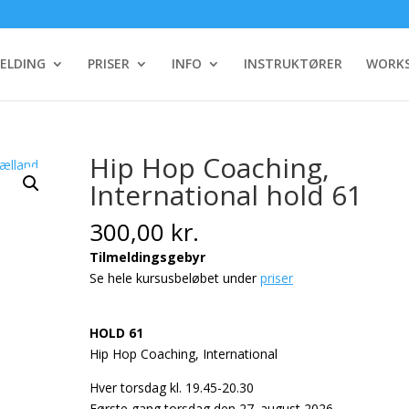
MELDING
PRISER
INFO
INSTRUKTØRER
WORKS
Hip Hop Coaching,
International hold 61
300,00
kr.
Tilmeldingsgebyr
Se hele kursusbeløbet under
priser
HOLD 61
Hip Hop Coaching, International
Hver torsdag kl. 19.45-20.30
Første gang torsdag den 27. august 2026