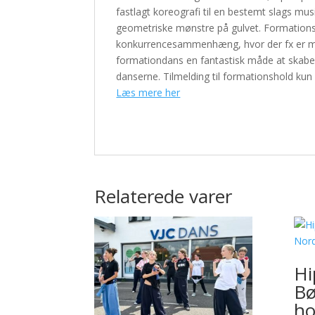
fastlagt koreografi til en bestemt slags musi
geometriske mønstre på gulvet. Formationsd
konkurrencesammenhæng, hvor der fx er mul
formationdans en fantastisk måde at skabe
danserne. Tilmelding til formationshold kun
Læs mere her
Relaterede varer
Hi
Bø
ho