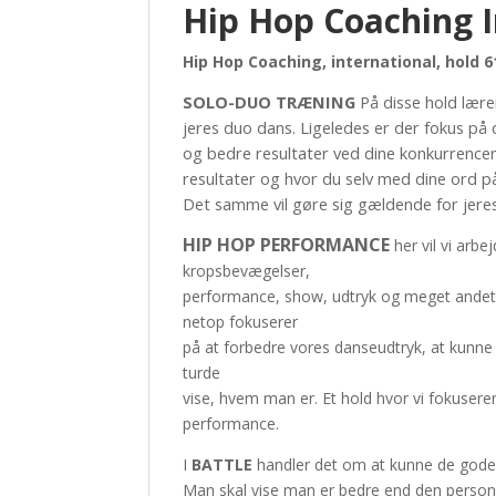
Hip Hop Coaching I
Hip Hop Coaching, international, hold 6
SOLO-DUO TRÆNING
På disse hold lære
jeres duo dans. Ligeledes er der fokus på 
og bedre resultater ved dine konkurrencer
resultater og hvor du selv med dine ord på
Det samme vil gøre sig gældende for jere
HIP HOP PERFORMANCE
her vil vi arb
kropsbevægelser,
performance, show, udtryk og meget andet s
netop fokuserer
på at forbedre vores danseudtryk, at kunne
turde
vise, hvem man er. Et hold hvor vi fokusere
performance.
I
BATTLE
handler det om at kunne de gode
Man skal vise man er bedre end den person