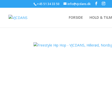
+45 51 34 33 50
info@vjcdans.dk
FORSIDE
HOLD & TIL