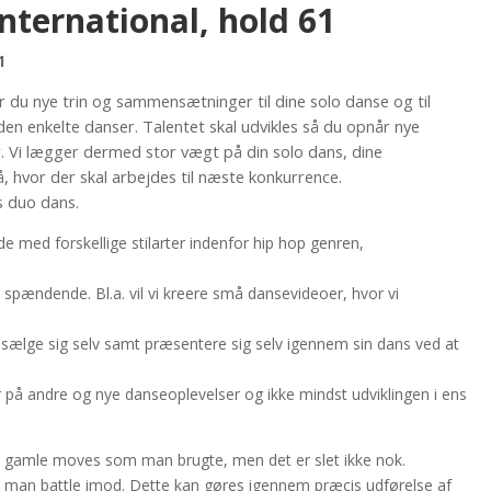
nternational, hold 61
1
r du nye trin og sammensætninger til dine solo danse og til
den enkelte danser. Talentet skal udvikles så du opnår nye
. Vi lægger dermed stor vægt på din solo dans, dine
, hvor der skal arbejdes til næste konkurrence.
s duo dans.
ejde med forskellige stilarter indenfor hip hop genren,
pændende. Bl.a. vil vi kreere små dansevideoer, hvor vi
 sælge sig selv samt præsentere sig selv igennem sin dans ved at
r på andre og nye danseoplevelser og ikke mindst udviklingen i ens
 gamle moves som man brugte, men det er slet ikke nok.
 man battle imod. Dette kan gøres igennem præcis udførelse af