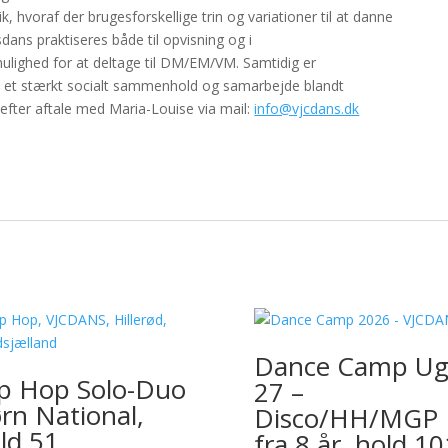
k, hvoraf der brugesforskellige trin og variationer til at danne
ans praktiseres både til opvisning og i
ighed for at deltage til DM/EM/VM. Samtidig er
 et stærkt socialt sammenhold og samarbejde blandt
 efter aftale med Maria-Louise via mail:
info@vjcdans.dk
Dance Camp Ug
p Hop Solo-Duo
27 –
rn National,
Disco/HH/MGP
ld 51
fra 8 år, hold 10