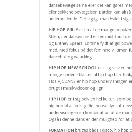
dansebevægelserne eller det kan gøres med
eller stikkene bevægelser. Battlen kan alts
underholdende. Det vigtigt man hviler i sig 
HIP HOP GIRLY
er en af de mange populære 
Stilen, der danses med et feminint touch, e
og Britney Spears. En time fyldt af girl po
med. Med fokus på det feminine vil timen fu
dancehall og waacking.
HIP HOP NEW SCHOOL
er i sig selv en 
mange under-stilarter til hip hop bl.a. funk
Hos VJCDANS er hip hop undervisningen e
brugt i musikvideoer og lign.
HIP HOP
er i sig selv en hel kultur, som 
hip hop bl.a. funk, girlie, house, lyrical,
undervisningen en kombination af de mang
Også i denne dans er der mulighed for at d
FORMATION
bruges både i disco, hip hop 