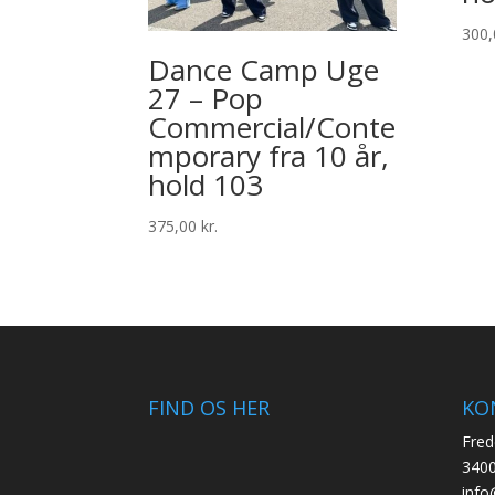
300
Dance Camp Uge
27 – Pop
Commercial/Conte
mporary fra 10 år,
hold 103
375,00
kr.
FIND OS HER
KO
Fred
3400
info