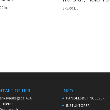
,00
kr.
375,00
kr.
NTAKT OS HER
INFO
eriksværksgade 43A
HANDELSBETINGELSER
 Hillerød
INSTUKTØRER
@vjcdans.dk