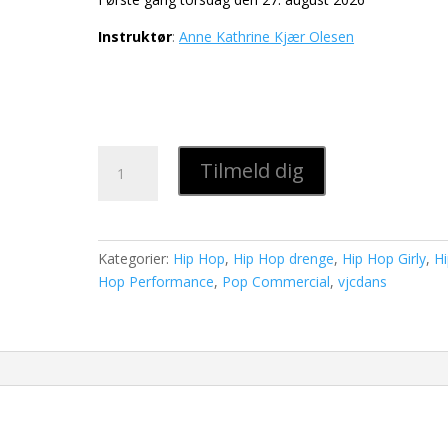
Instruktør
:
Anne Kathrine Kjær Olesen
Hip
Tilmeld dig
Hop
Coaching,
International
hold
Kategorier:
Hip Hop
,
Hip Hop drenge
,
Hip Hop Girly
,
H
61
Hop Performance
,
Pop Commercial
,
vjcdans
antal