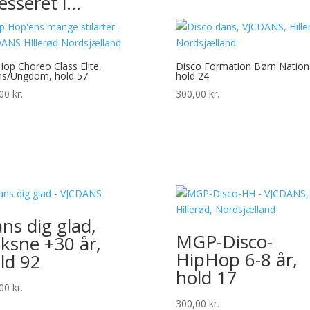
esseret i…
Hop Choreo Class Elite,
Disco Formation Børn Nationa
s/Ungdom, hold 57
hold 24
,00
kr.
300,00
kr.
ns dig glad,
MGP-Disco-
ksne +30 år,
HipHop 6-8 år,
ld 92
hold 17
,00
kr.
300,00
kr.