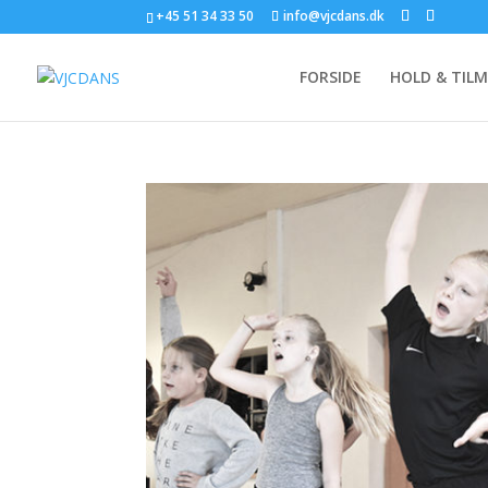
+45 51 34 33 50
info@vjcdans.dk
FORSIDE
HOLD & TIL