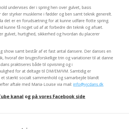
hold undervises der i spring hen over gulvet, basis
er der styrker musklerne i fødder og ben samt teknik generelt.
da det er en forudsætning for at kunne udføre flotte spring.
altid kunne få noget ud af at forbedre din teknik og afsæt.
ver gulvet, hurtighed, sikkerhed og hvordan du placerer
og show samt består af et fast antal dansere. Der danses en
k, hvoraf der brugesforskellige trin og variationer til at danne
ans praktiseres både til opvisning og i
ighed for at deltage til DM/EM/VM. Samtidig er
 et stærkt socialt sammenhold og samarbejde blandt
 efter aftale med Maria-Louise via mail:
info@vjcdans.dk
Tube kanal
og
på vores Facebook side