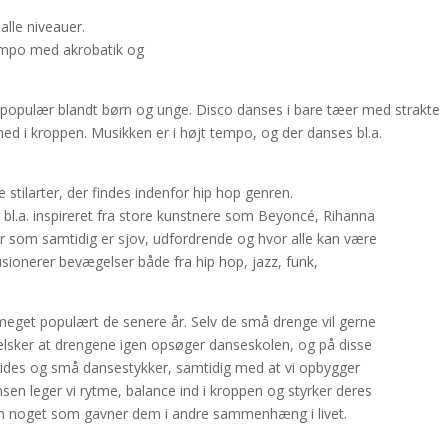
alle niveauer.
empo med akrobatik og
populær blandt børn og unge. Disco danses i bare tæer med strakte
ed i kroppen. Musikken er i højt tempo, og der danses bl.a.
stilarter, der findes indenfor hip hop genren.
r bl.a. inspireret fra store kunstnere som Beyoncé, Rihanna
wer som samtidig er sjov, udfordrende og hvor alle kan være
sionerer bevægelser både fra hip hop, jazz, funk,
 meget populært de senere år. Selv de små drenge vil gerne
elsker at drengene igen opsøger danseskolen, og på disse
lides og små dansestykker, samtidig med at vi opbygger
n leger vi rytme, balance ind i kroppen og styrker deres
n noget som gavner dem i andre sammenhæng i livet.