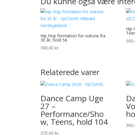
Du kunne også være inter
Hip 
Teen
Hip Hop formation for voksne fra
30 år, hold 56
300
300,00
kr.
Relaterede varer
Dance Camp Uge
Da
27 –
Vo
Performance/Sho
ho
w, Teens, hold 104
300
375,00
kr.