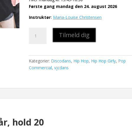
Første gang mandag den 24. august 2026
Instruktør
:
Maria-Louise Christensen
Disco-
Tilmeld dig
HipHop
8-
11
år,
Kategorier:
Discodans
,
Hip Hop
,
Hip Hop Girly
,
Pop
hold
Commercial
,
vjcdans
20
antal
år, hold 20