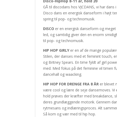
Disco-HipHop 8-11 år, hold 20
GÅ til discodans hos VJCDANS, vi har dans i 
Disco dans en energisk danseform i højt t
spring til pop- og technomusik.
DISCO
er en energisk danseform og meget 
led, og samtidig giver den en enorm smidigh
til pop- og technomusik.
HIP HOP GIRLY
er en af de mange populære 
Stilen, der danses med et feminint touch, e
og Britney Spears. En time fyldt af girl po
med. Med fokus på det feminine vil timen fu
dancehall og waacking.
HIP HOP FOR DRENGE FRA 8 ÅR
er blevet
være cool og lære de seje dansemoves. Vi 
hold prøves der kræfter med breakdance, s
deres grundlæggende motorik. Gennem danse
rytmesans og indlæringsproces. Alt samme
Så kom og vær med til hip hop.