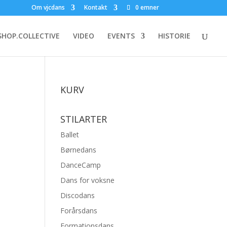
Om vjcdans
Kontakt
0 emner
HOP.COLLECTIVE
VIDEO
EVENTS
HISTORIE
KURV
STILARTER
Ballet
Børnedans
DanceCamp
Dans for voksne
Discodans
Forårsdans
Formationsdans