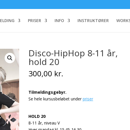
MELDING
PRISER
INFO
INSTRUKTØRER
WORKS
Disco-HipHop 8-11 år,
hold 20
300,00
kr.
Tilmeldingsgebyr.
Se hele kursusbeløbet under
priser
HOLD 20
8-11 år, niveau V
Hver mandag kl. 15.45-16.30