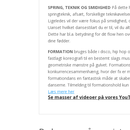
SPRING, TEKNIK OG SMIDIGHED
På dette 
springteknik, afsæt, forskellige teknikøvels
Ligeledes vil der være fokus på smidighed, 
Uanset hvilket dansestilart du er til, vil du 
Dette har bl.a. betydning for dit flow hen o
dine fødder.
FORMATION
bruges både i disco, hip hop 
fastlagt koreografi til en bestemt slags musi
geometriske mønstre på gulvet. Formationsd
konkurrencesammenhæng, hvor der fx er mul
formationdans en fantastisk måde at skabe
danserne. Tilmelding til formationshold kun
Læs mere her
Se masser af videoer på vores You