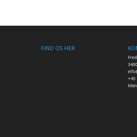
FIND OS HER
KO
Fred
3400
info
+45 
Mand