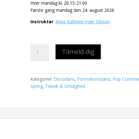
Hver mandag kl. 20.15-21.00
Første gang mandag den 24. august 2026
Instruktør
:
Anne Kathrine Kjær Olesen
Disco
Tilmeld dig
Formation
Junior
National,
hold
Kategorier:
Discodans
,
Formationsdans
,
Pop Commerc
25
Spring, Teknik & Smidighed
antal