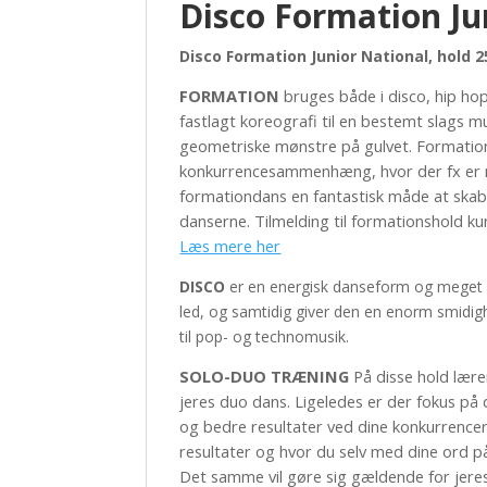
Disco Formation Ju
Disco Formation Junior National, hold 2
FORMATION
bruges både i disco, hip ho
fastlagt koreografi til en bestemt slags mu
geometriske mønstre på gulvet. Formations
konkurrencesammenhæng, hvor der fx er m
formationdans en fantastisk måde at ska
danserne. Tilmelding til formationshold ku
Læs mere her
DISCO
er en energisk danseform og meget 
led, og samtidig giver den en enorm smidigh
til pop- og technomusik.
SOLO-DUO TRÆNING
På disse hold lære
jeres duo dans. Ligeledes er der fokus på 
og bedre resultater ved dine konkurrencer
resultater og hvor du selv med dine ord på
Det samme vil gøre sig gældende for jere