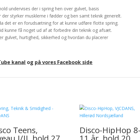
hold undervises der i spring hen over gulvet, basis
er der styrker musklerne i fødder og ben samt teknik generelt.
da det er en forudsætning for at kunne udføre flotte spring.
altid kunne få noget ud af at forbedre din teknik og afsæt.
ver gulvet, hurtighed, sikkerhed og hvordan du placerer
Tube kanal
og
på vores Facebook side
sco Teens,
Disco-HipHop 8
veau I/II, hold 27
11 år, hold 20