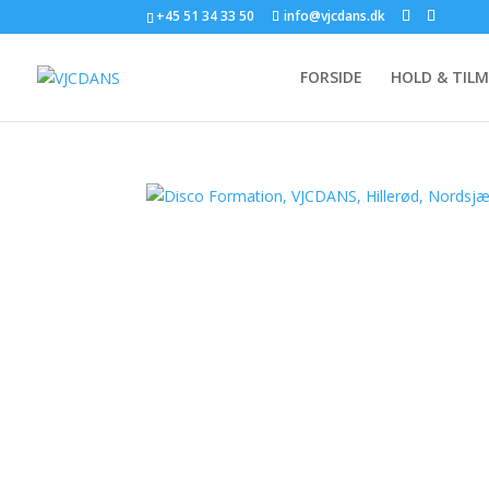
+45 51 34 33 50
info@vjcdans.dk
FORSIDE
HOLD & TIL