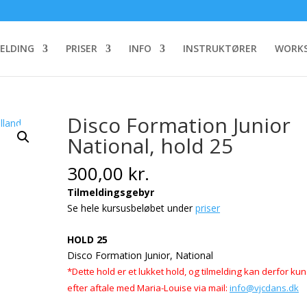
MELDING
PRISER
INFO
INSTRUKTØRER
WORKS
Disco Formation Junior
National, hold 25
300,00
kr.
Tilmeldingsgebyr
Se hele kursusbeløbet under
priser
HOLD 25
Disco Formation Junior, National
*Dette hold er et lukket hold, og tilmelding kan derfor ku
efter aftale med Maria-Louise
via mail:
info@vjcdans.dk