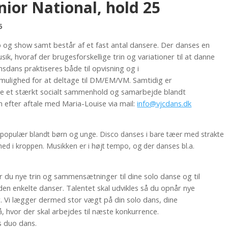
nior National, hold 25
5
p og show samt består af et fast antal dansere. Der danses en
sik, hvoraf der brugesforskellige trin og variationer til at danne
dans praktiseres både til opvisning og i
ulighed for at deltage til DM/EM/VM. Samtidig er
be et stærkt socialt sammenhold og samarbejde blandt
n efter aftale med Maria-Louise via mail:
info@vjcdans.dk
populær blandt børn og unge. Disco danses i bare tæer med strakte
ed i kroppen. Musikken er i højt tempo, og der danses bl.a.
r du nye trin og sammensætninger til dine solo danse og til
den enkelte danser. Talentet skal udvikles så du opnår nye
. Vi lægger dermed stor vægt på din solo dans, dine
, hvor der skal arbejdes til næste konkurrence.
s duo dans.