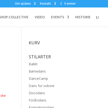
Om vjcdans
Kontakt
0 emner
HOP.COLLECTIVE
VIDEO
EVENTS
HISTORIE
KURV
STILARTER
Ballet
Børnedans
DanceCamp
Dans for voksne
Discodans
n ske
Forårsdans
Formationsdans