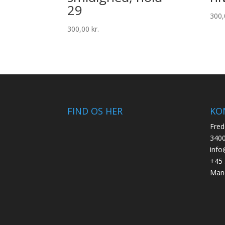
29
300
300,00
kr.
FIND OS HER
KO
Fred
3400
info
+45 
Mand