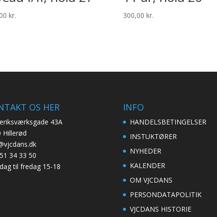
,00
kr.
300,00
kr.
NTAKT OS HER
INFO
eriksværksgade 43A
HANDELSBETINGELSER
 Hillerød
INSTUKTØRER
@vjcdans.dk
NYHEDER
51 34 33 50
KALENDER
ag til fredag 15-18
OM VJCDANS
PERSONDATAPOLITIK
VJCDANS HISTORIE