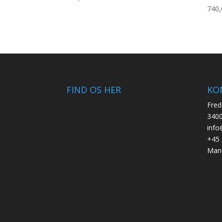
740
FIND OS HER
KO
Fred
3400
info
+45 
Mand