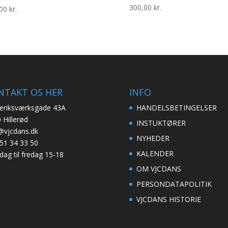
300,00
kr.
,00
kr.
NTAKT OS HER
INFO
eriksværksgade 43A
HANDELSBETINGELSER
 Hillerød
INSTUKTØRER
@vjcdans.dk
NYHEDER
51 34 33 50
KALENDER
ag til fredag 15-18
OM VJCDANS
PERSONDATAPOLITIK
VJCDANS HISTORIE