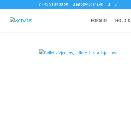
+45 51 34 33 50
info@vjcdans.dk
FORSIDE
HOLD &