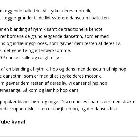
læggende ballettrin. Vi styrker deres motorik,
ægger grunder til de lidt sværere dansetrin i balletten.
r en blanding af rytmik samt de traditionelle kendte
ærer børnene de grundlæggende dansetrin, som er med
sans og indlæringsproces, som gavner dem resten af deres liv.
tige, det generte og eftertænksomme.
danse i stille og roligt miljø.
 af en blanding af rytmik, hop og dans med dansetrin af hip hop
dansetrin, som er med til at styrke deres motorik,
 gavner dem resten af deres liv. Vi danser til hip hop
ørnesange. Så kom og lær hip hop dans.
populær blandt børn og unge. Disco danses i bare tæer med strakte
ed i kroppen. Musikken er i højt tempo, og der danses bl.a.
Tube kanal