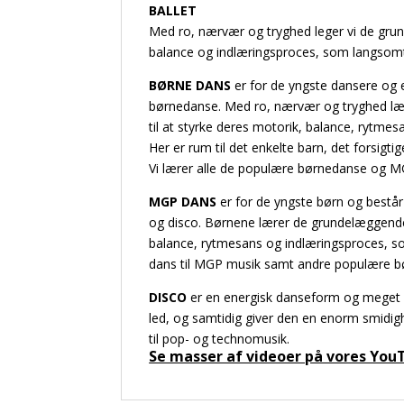
BALLET
Med ro, nærvær og tryghed leger vi de grund
balance og indlæringsproces, som langsomt l
BØRNE DANS
er for de yngste dansere og e
børnedanse. Med ro, nærvær og tryghed l
til at styrke deres motorik, balance, rytme
Her er rum til det enkelte barn, det forsig
Vi lærer alle de populære børnedanse og MGP 
MGP DANS
er for de yngste børn og består
og disco. Børnene lærer de grundelæggende 
balance, rytmesans og indlæringsproces, som
dans til MGP musik samt andre populære b
DISCO
er en energisk danseform og meget 
led, og samtidig giver den en enorm smidigh
til pop- og technomusik.
Se masser af videoer på vores You