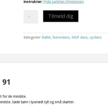
Instruktør:
Frida Juelshøj Christensen
Ballet
Tilmeld dig
fra
9
år,
hold
Kategorier:
Ballet
,
Børnedans
,
MGP dans
,
vjcdans
91
antal
d 91
et for de mindste.
indste. Søde børn i lyserødt tyll og små skørter.