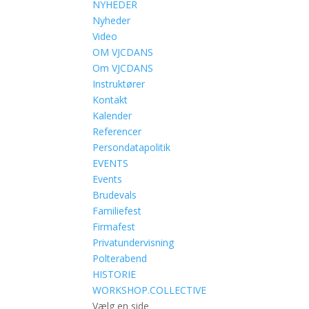
NYHEDER
Nyheder
Video
OM VJCDANS
Om VJCDANS
Instruktører
Kontakt
Kalender
Referencer
Persondatapolitik
EVENTS
Events
Brudevals
Familiefest
Firmafest
Privatundervisning
Polterabend
HISTORIE
WORKSHOP.COLLECTIVE
Vælg en side