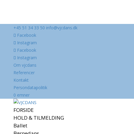
+45 51 34 33 50
info@vjcdans.dk
Facebook
Instagram
Facebook
Instagram
Om vjcdans
Referencer
Kontakt
Persondatapolitik
0 emner
FORSIDE
HOLD & TILMELDING
Ballet
Børnedans