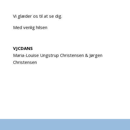
Vi glæder os til at se dig.
Med venlig hilsen
…
Møder du op den første undervisnings dag som er
mandag den 28. juli.
VJCDANS
Maria-Louise Ungstrup Christensen & Jørgen
Christensen