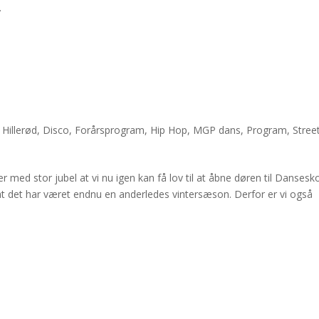
.
Hillerød
,
Disco
,
Forårsprogram
,
Hip Hop
,
MGP dans
,
Program
,
Stree
med stor jubel at vi nu igen kan få lov til at åbne døren til Dansesko
 at det har været endnu en anderledes vintersæson. Derfor er vi også