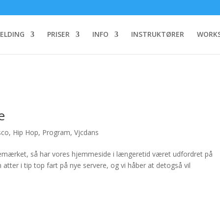
MELDING
PRISER
INFO
INSTRUKTØRER
WORKS
e
sco
,
Hip Hop
,
Program
,
Vjcdans
mærket, så har vores hjemmeside i længeretid været udfordret på
 atter i tip top fart på nye servere, og vi håber at detogså vil