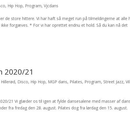
sco
,
Hip Hop
,
Program
,
Vjcdans
er de store hittere. Vi har haft så meget run på tilmeldingerne at alle 
kke forgæves. * For vi har oprettet endnu et hold. Så du kan nå det
son 2020/21
Hillerød
,
Disco
,
Hip Hop
,
MGP dans
,
Pilates
,
Program
,
Street Jazz
,
Vi
2020/21 Vi glæder os til igen at fylde dansesalene med masser af dan
 fra fredag den 28. august. Pilates dog fra lørdag den 15. august.