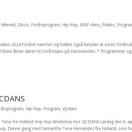
Hillerød
,
Disco
,
Forårsprogram
,
Hip Hop
,
MGP dans
,
Pilates
,
Progra
dans 2024.Foråret nærmer sig hvilket også betyder at vores Forårs
fter Påske åbner døren til Forårsdans på Danseskolen. * Programmet og
JCDANS
rårsprogram
,
Hip Hop
,
Program
,
Vjcdans
ena fra Holland Hop Hop Workshop hos VJCDANS.Lørdag den 6. apr
kshop. Denne gang med Samantha Tena Hernandez fra Holland, som h