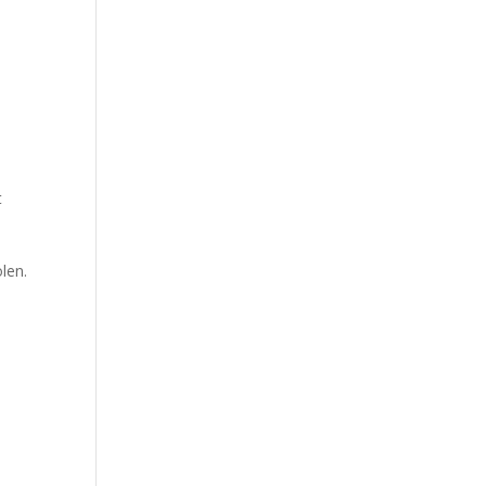
t
len.