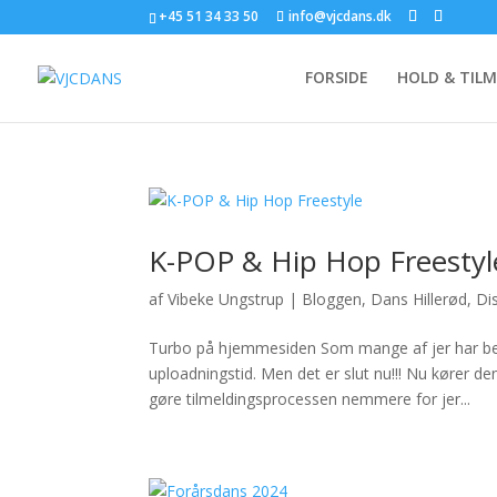
+45 51 34 33 50
info@vjcdans.dk
FORSIDE
HOLD & TIL
K-POP & Hip Hop Freestyl
af
Vibeke Ungstrup
|
Bloggen
,
Dans Hillerød
,
Di
Turbo på hjemmesiden Som mange af jer har be
uploadningstid. Men det er slut nu!!! Nu kører den
gøre tilmeldingsprocessen nemmere for jer...