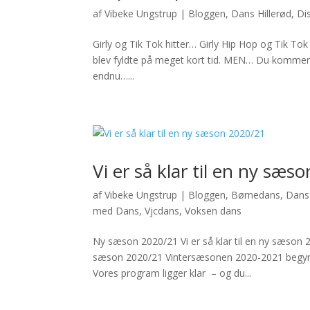
af
Vibeke Ungstrup
|
Bloggen
,
Dans Hillerød
,
Di
Girly og Tik Tok hitter… Girly Hip Hop og Tik Tok 
blev fyldte på meget kort tid. MEN… Du kommer i
endnu…...
Vi er så klar til en ny sæ
af
Vibeke Ungstrup
|
Bloggen
,
Børnedans
,
Dans 
med Dans
,
Vjcdans
,
Voksen dans
Ny sæson 2020/21 Vi er så klar til en ny sæson 
sæson 2020/21 Vintersæsonen 2020-2021 begynder
Vores program ligger klar – og du...