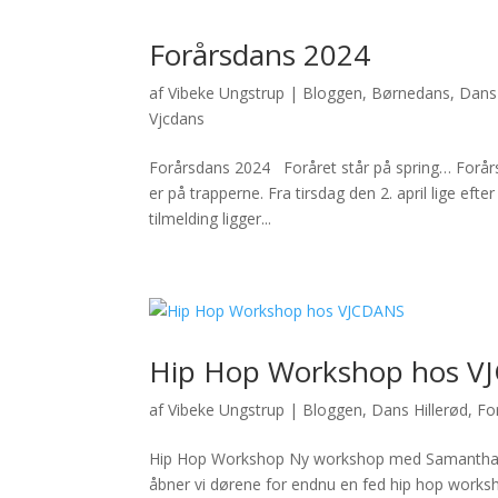
Forårsdans 2024
af
Vibeke Ungstrup
|
Bloggen
,
Børnedans
,
Dans 
Vjcdans
Forårsdans 2024 Foråret står på spring… Forårs
er på trapperne. Fra tirsdag den 2. april lige e
tilmelding ligger...
Hip Hop Workshop hos V
af
Vibeke Ungstrup
|
Bloggen
,
Dans Hillerød
,
Fo
Hip Hop Workshop Ny workshop med Samantha T
åbner vi dørene for endnu en fed hip hop wor