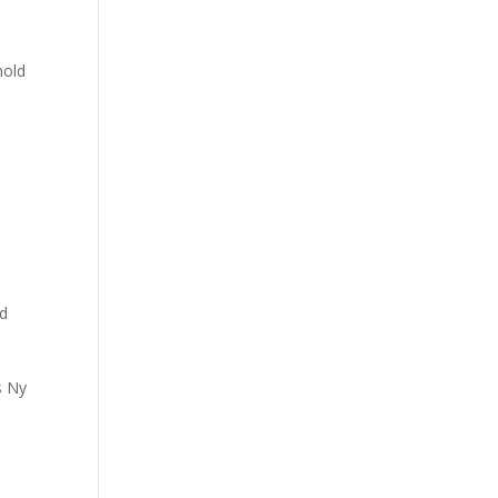
hold
ld
s Ny