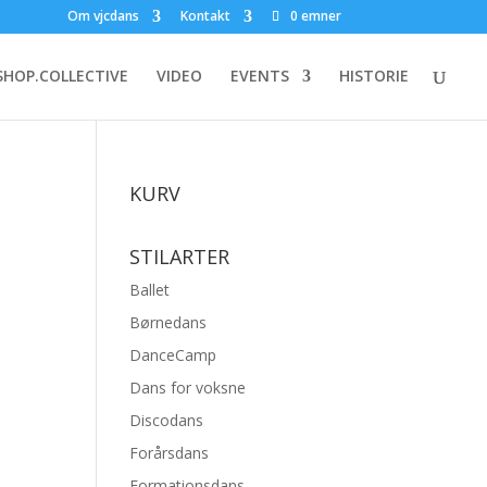
Om vjcdans
Kontakt
0 emner
HOP.COLLECTIVE
VIDEO
EVENTS
HISTORIE
KURV
STILARTER
Ballet
Børnedans
DanceCamp
Dans for voksne
Discodans
Forårsdans
Formationsdans