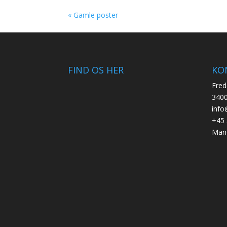
« Gamle poster
FIND OS HER
KO
Fred
3400
info
+45 
Mand