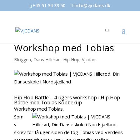
+45 51 34 33 50
info@vjcdans.dk
Workshop med Tobias
Bloggen
,
Dans Hillerød
,
Hip Hop
,
Vjcdans
Hip Hop Battle – 4 ugers workshop i Hip Hop
Battle med Tobias Kobberup
Workshop med Tobias.
Som
vi
skrev for få uger siden deltog Tobias ved Verdens