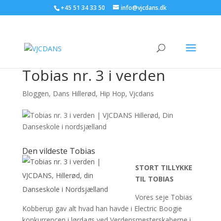
+45 51 34 33 50
info@vjcdans.dk
Tobias nr. 3 i verden
Bloggen
,
Dans Hillerød
,
Hip Hop
,
Vjcdans
Den vildeste Tobias
STORT TILLYKKE
TIL TOBIAS
Vores seje Tobias
Kobberup gav alt hvad han havde i Electric Boogie
konkurrencen i lørdags ved Verdensmesterskaberne i