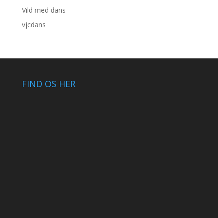
Vild med dans
vjcdans
FIND OS HER