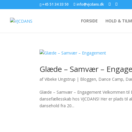
+45 51 34 33 50
info@vjcdans.dk
FORSIDE
HOLD & TIL
Glæde – Samvær – Engag
af
Vibeke Ungstrup
|
Bloggen
,
Dance Camp
,
Dan
Glæde – Samvær – Engagement Velkommen til Dan
dansefællesskab hos VJCDANS! Her er plads til a
dansehold fra 20...