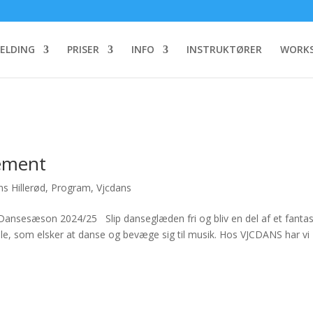
MELDING
PRISER
INFO
INSTRUKTØRER
WORKS
ement
s Hillerød
,
Program
,
Vjcdans
sesæson 2024/25 Slip danseglæden fri og bliv en del af et fantas
lle, som elsker at danse og bevæge sig til musik. Hos VJCDANS har vi