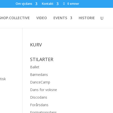
Om vjcdans
Kontakt
0 emner
HOP.COLLECTIVE
VIDEO
EVENTS
HISTORIE
KURV
STILARTER
Ballet
Børnedans
tisk
DanceCamp
Dans for voksne
Discodans
Forårsdans
Formationsdans