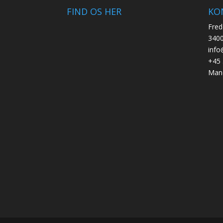
FIND OS HER
KO
Fred
3400
info
+45 
Mand