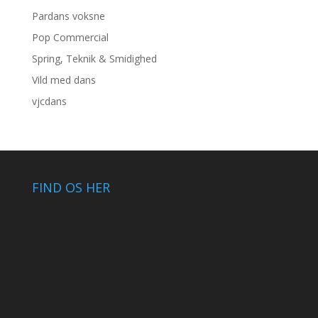
Pardans voksne
Pop Commercial
Spring, Teknik & Smidighed
Vild med dans
vjcdans
FIND OS HER