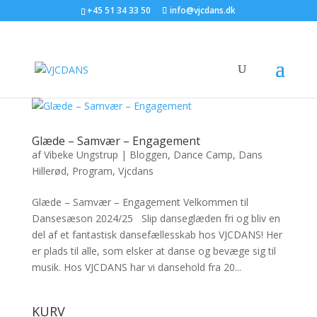
+45 51 34 33 50
info@vjcdans.dk
Glæde – Samvær – Engagement
af
Vibeke Ungstrup
|
Bloggen
,
Dance Camp
,
Dans
Hillerød
,
Program
,
Vjcdans
Glæde – Samvær – Engagement Velkommen til
Dansesæson 2024/25 Slip danseglæden fri og bliv en
del af et fantastisk dansefællesskab hos VJCDANS! Her
er plads til alle, som elsker at danse og bevæge sig til
musik. Hos VJCDANS har vi dansehold fra 20...
KURV