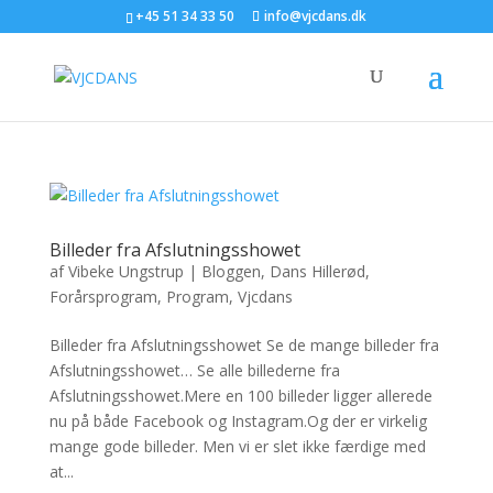
+45 51 34 33 50
info@vjcdans.dk
Billeder fra Afslutningsshowet
af
Vibeke Ungstrup
|
Bloggen
,
Dans Hillerød
,
Forårsprogram
,
Program
,
Vjcdans
Billeder fra Afslutningsshowet Se de mange billeder fra
Afslutningsshowet… Se alle billederne fra
Afslutningsshowet.Mere en 100 billeder ligger allerede
nu på både Facebook og Instagram.Og der er virkelig
mange gode billeder. Men vi er slet ikke færdige med
at...