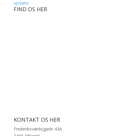
vjcdans
FIND OS HER
KONTAKT OS HER
Frederiksværksgade 43A
3400 Hillerød