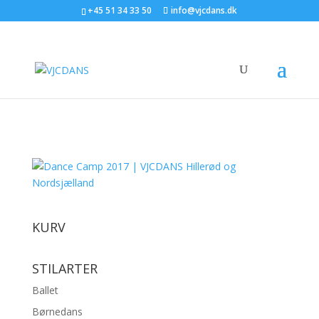
+45 51 34 33 50
info@vjcdans.dk
KURV
STILARTER
Ballet
Børnedans