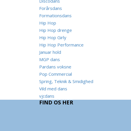
Discodans
Forårsdans
Formationsdans
Hip Hop
Hip Hop drenge
Hip Hop Girly
Hip Hop Performance
Januar hold
MGP dans
Pardans voksne
Pop Commercial
Spring, Teknik & Smidighed
Vild med dans
vjcdans
FIND OS HER