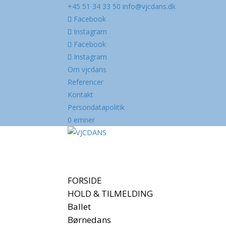
+45 51 34 33 50
info@vjcdans.dk
Facebook
Instagram
Facebook
Instagram
Om vjcdans
Referencer
Kontakt
Persondatapolitik
0 emner
FORSIDE
HOLD & TILMELDING
Ballet
Børnedans