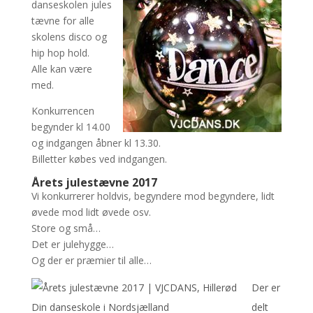
danseskolen jules
tævne for alle
skolens disco og
hip hop hold.
Alle kan være
med.
Konkurrencen
begynder kl 14.00
og indgangen åbner kl 13.30.
Billetter købes ved indgangen.
Årets julestævne 2017
Vi konkurrerer holdvis, begyndere mod begyndere, lidt
øvede mod lidt øvede osv.
Store og små…
Det er julehygge…
Og der er præmier til alle…
Der er
delt