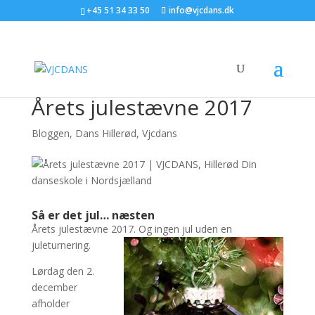
+45 51 34 33 50
info@vjcdans.dk
Årets julestævne 2017
Bloggen
,
Dans Hillerød
,
Vjcdans
Så er det jul… næsten
Årets julestævne 2017.
Og ingen jul uden en
juleturnering.
Lørdag den 2.
december
afholder