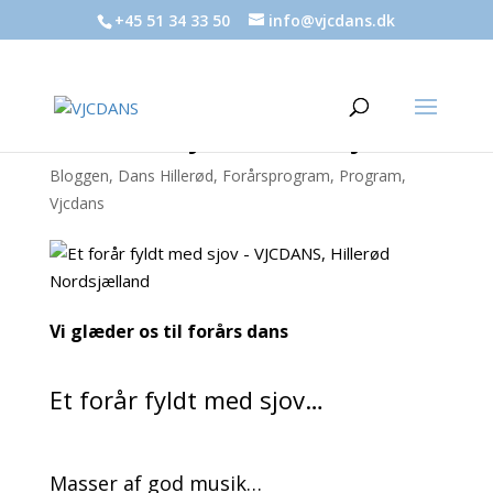
+45 51 34 33 50
info@vjcdans.dk
Et forår fyldt med sjov
Bloggen
,
Dans Hillerød
,
Forårsprogram
,
Program
,
Vjcdans
Vi glæder os til forårs dans
Et forår fyldt med sjov…
Masser af god musik…